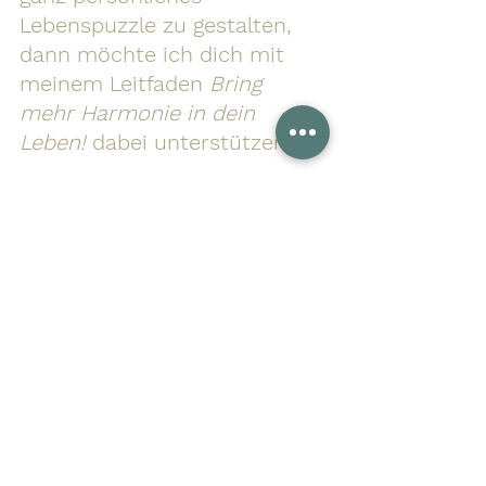
Lebenspuzzle zu gestalten, 
dann möchte ich dich mit 
meinem Leitfaden 
Bring 
mehr Harmonie in dein 
Leben!
 dabei unterstützen.
Ich habe für dich 9 Fragen zusammengestellt, 
die dir helfen, dein persönliches Lebensbild zu 
entwerfen. Und es lohnt sich gleich doppelt, 
sich da durchzuarbeiten. Mehr möchte ich an 
dieser Stelle aber noch nicht verraten.
Lebensgestalterin
.pdf
PDF herunterladen • 505KB