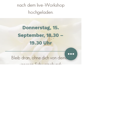
nach dem live-Workshop
hochgeladen.
Donnerstag, 15.
September, 18.30 –
19.30 Uhr
Bleib dran, ohne dich von deinem
«inneren Schweinehund»
wieder
ausbremsen zu lassen
Handout 3