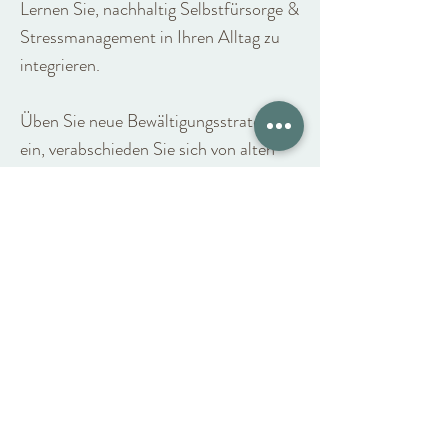
Lernen Sie, nachhaltig Selbstfürsorge &
Stressmanagement in Ihren Alltag zu
integrieren.
Üben Sie neue Bewältigungsstrategien
ein, verabschieden Sie sich von alten
Gewohnheiten und erhöhen Sie Ihre
Resilienz.
Die nächsten Kurse:
Stress-Detox
Entstressen mit Achtsamkeit
Mehr Info