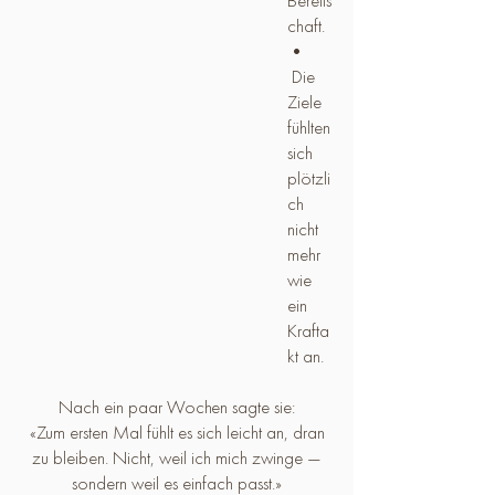
Bereits
chaft.
•
Die
Ziele
fühlten
sich
plötzli
ch
nicht
mehr
wie
ein
Krafta
kt an.
Nach ein paar Wochen sagte sie:
«Zum ersten Mal fühlt es sich leicht an, dran
zu bleiben. Nicht, weil ich mich zwinge —
sondern weil es einfach passt.»