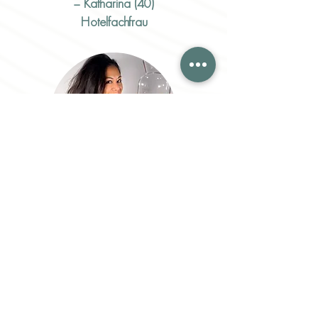
– Katharina (40)
Hotelfachfrau
Du hast nichts zu verlieren -
nur positive Veränderung zu
gewinnen! Go for it!